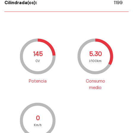
Cilindrada(cc):
1199
145
5.30
CV
l/100km
Potencia
Consumo
medio
0
Km/h