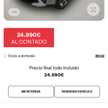
1
/
24
24.990€
AL CONTADO
Envío a domicilio
350€
Precio final todo incluido
24.990
€
ME INTERESA
RESERVAR VEHÍCULO