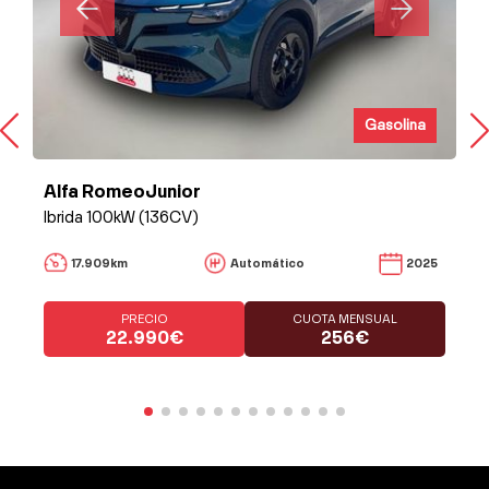
Gasolina
Alfa RomeoJunior
Ibrida 100kW (136CV)
17.909km
Automático
2025
PRECIO
CUOTA MENSUAL
22.990€
256€