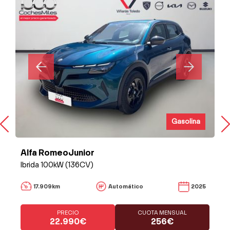
Gasolina
Alfa RomeoJunior
Ibrida 100kW (136CV)
17.909km
Automático
2025
PRECIO
CUOTA MENSUAL
22.990€
256€