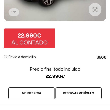
1
/
15
22.990€
AL CONTADO
Envío a domicilio
350€
Precio final todo incluido
22.990
€
ME INTERESA
RESERVAR VEHÍCULO