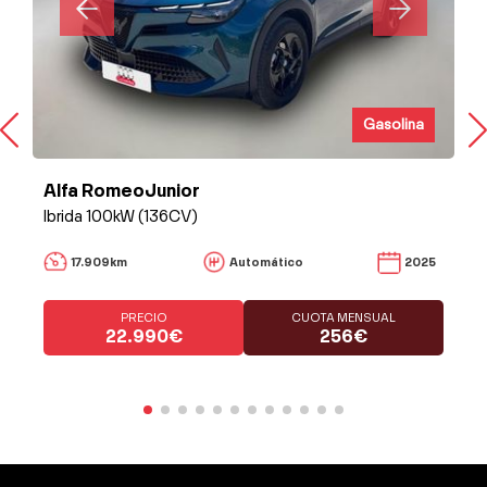
Gasolina
Alfa RomeoJunior
Ibrida 100kW (136CV)
17.909km
Automático
2025
PRECIO
CUOTA MENSUAL
22.990€
256€