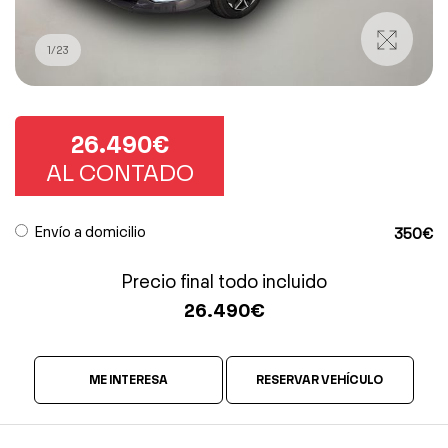
1
/
23
26.490€
AL CONTADO
Envío a domicilio
350€
Precio final todo incluido
26.490
€
ME INTERESA
RESERVAR VEHÍCULO