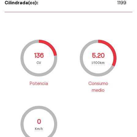
Cilindrada(cc):
1199
136
5.20
CV
l/100km
Potencia
Consumo
medio
0
Km/h