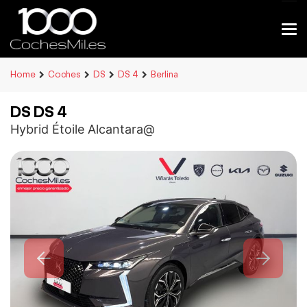
Home
Coches
DS
DS 4
Berlina
DS DS 4
Hybrid Étoile Alcantara@