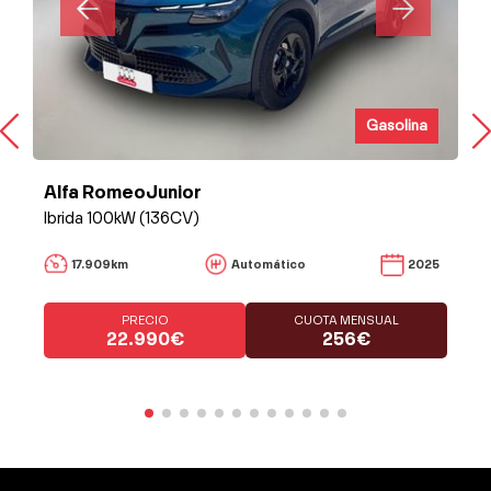
Gasolina
Alfa RomeoJunior
Ibrida 100kW (136CV)
17.909km
Automático
2025
PRECIO
CUOTA MENSUAL
22.990€
256€