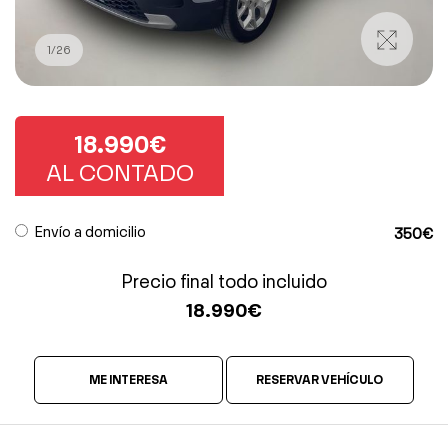
1
/
26
18.990€
AL CONTADO
Envío a domicilio
350€
Precio final todo incluido
18.990
€
ME INTERESA
RESERVAR VEHÍCULO