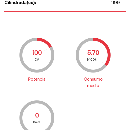
Cilindrada(cc):
1199
100
5.70
CV
l/100km
Potencia
Consumo
medio
0
Km/h