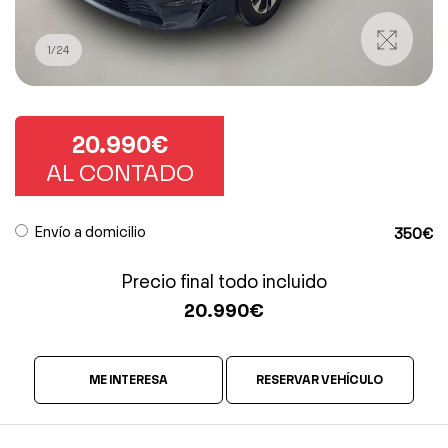
1
/
24
20.990€
AL CONTADO
Envío a domicilio
350€
Precio final todo incluido
20.990
€
ME INTERESA
RESERVAR VEHÍCULO