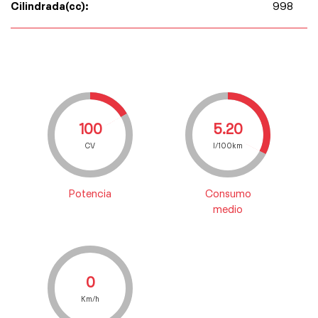
Cilindrada(cc):
998
100
5.20
CV
l/100km
Potencia
Consumo
medio
0
Km/h