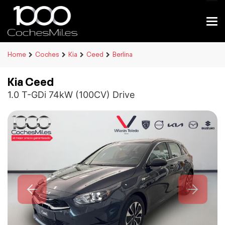
Home
Coches
Kia
Ceed
Berlina
Kia Ceed
1.0 T-GDi 74kW (100CV) Drive