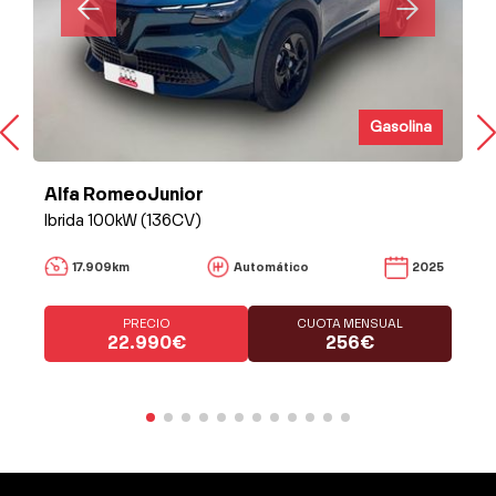
Gasolina
Alfa RomeoJunior
Ibrida 100kW (136CV)
17.909km
Automático
2025
PRECIO
CUOTA MENSUAL
22.990€
256€