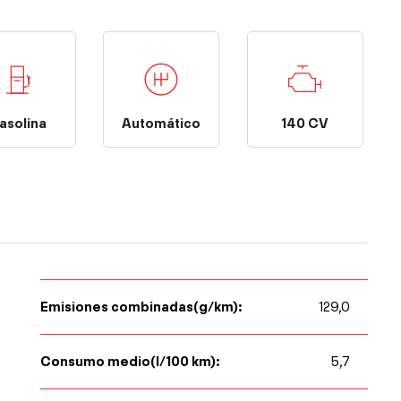
Automático
140 CV
asolina
Emisiones combinadas(g/km):
129,0
Consumo medio(l/100 km):
5,7