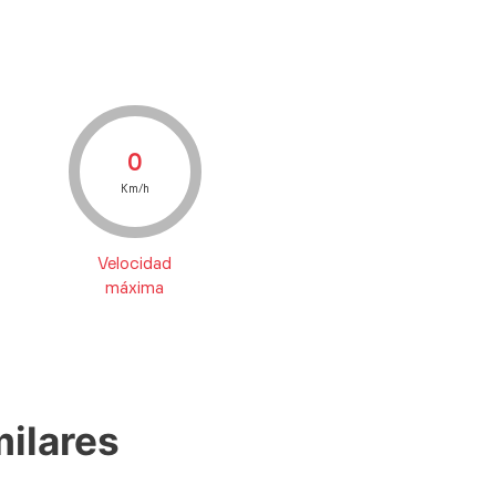
0
Km/h
Velocidad
máxima
ilares