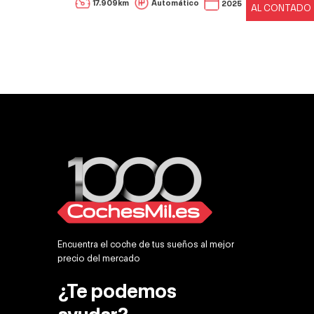
990 €
17.909km
Automático
2025
AL CONTADO
ONTADO
Encuentra el coche de tus sueños al mejor
precio del mercado
¿Te podemos