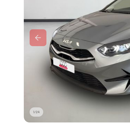
1
/
24