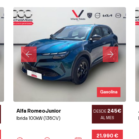
Gasolina
Alfa RomeoJunior
245€
DESDE
Ibrida 100kW (136CV)
AL MES
21.990 €