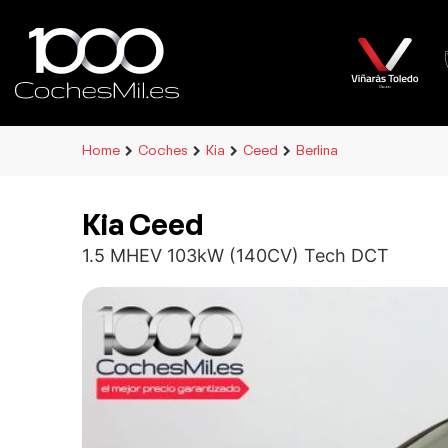
Home
Coches
Kia
Ceed
Berlina
Kia Ceed
1.5 MHEV 103kW (140CV) Tech DCT