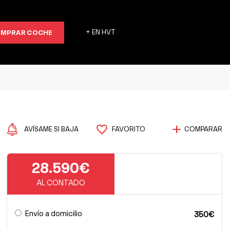
MPRAR COCHE
+ EN HVT
AVÍSAME SI BAJA
FAVORITO
COMPARAR
28.590€
AL CONTADO
Envío a domicilio
350€