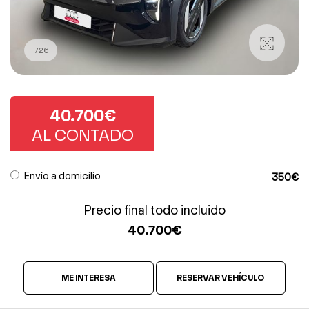
1
/
26
40.700€
AL CONTADO
Envío a domicilio
350€
Precio final todo incluido
40.700
€
ME INTERESA
RESERVAR VEHÍCULO