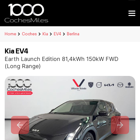
Home
Coches
Kia
EV4
Berlina
Kia EV4
Earth Launch Edition 81,4kWh 150kW FWD
(Long Range)