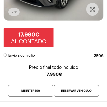
1
/
22
17.990€
AL CONTADO
Envío a domicilio
350€
Precio final todo incluido
17.990
€
ME INTERESA
RESERVAR VEHÍCULO