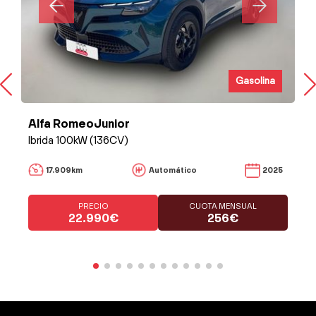
Gasolina
Alfa RomeoJunior
Ibrida 100kW (136CV)
17.909km
Automático
2025
PRECIO
CUOTA MENSUAL
22.990€
256€