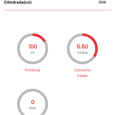
Cilindrada(cc):
998
100
5.50
CV
l/100km
Potencia
Consumo
medio
0
Km/h