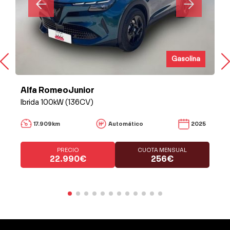
Gasolina
Alfa RomeoJunior
Ibrida 100kW (136CV)
17.909km
Automático
2025
PRECIO
CUOTA MENSUAL
22.990€
256€