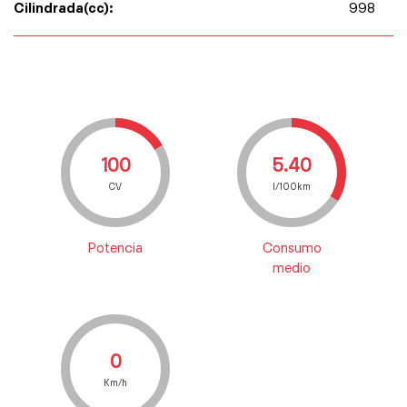
Cilindrada(cc):
998
100
5.40
CV
l/100km
Potencia
Consumo
medio
0
Km/h