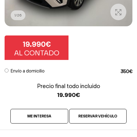
1
/
26
19.990€
AL CONTADO
Envío a domicilio
350€
Precio final todo incluido
19.990
€
ME INTERESA
RESERVAR VEHÍCULO