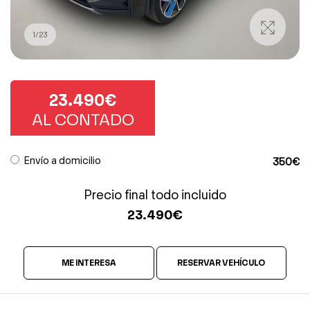
1
/
23
23.490€
AL CONTADO
Envío a domicilio
350€
Precio final todo incluido
23.490
€
ME INTERESA
RESERVAR VEHÍCULO