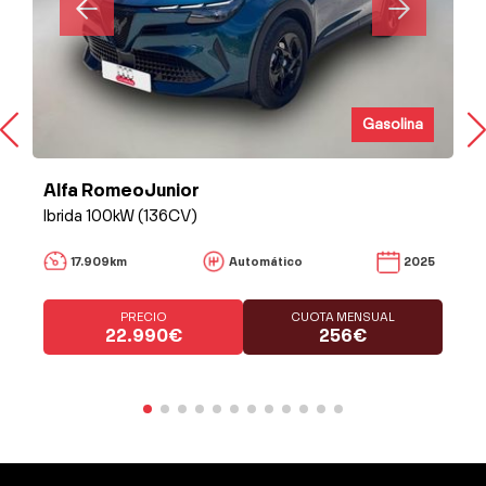
Gasolina
Alfa RomeoJunior
Ibrida 100kW (136CV)
17.909km
Automático
2025
PRECIO
CUOTA MENSUAL
22.990€
256€