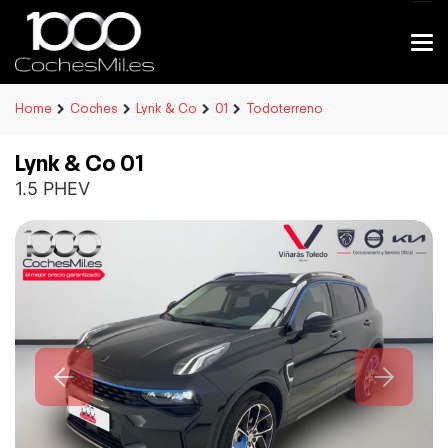
Home
Coches
Lynk & Co
01
Todoterreno
Lynk & Co 01
1.5 PHEV