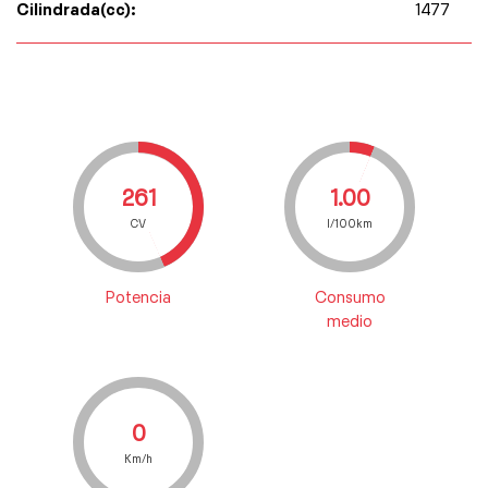
Cilindrada(cc):
1477
261
1.00
CV
l/100km
Potencia
Consumo
medio
0
Km/h