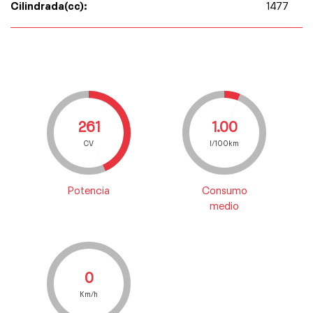
Cilindrada(cc):
1477
261
1.00
CV
l/100km
Potencia
Consumo
medio
0
Km/h