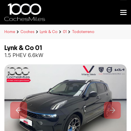
Home
Coches
Lynk & Co
01
Todoterreno
Lynk & Co 01
1.5 PHEV 6.6kW