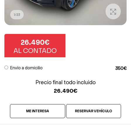
1
/
23
26.490€
AL CONTADO
Envío a domicilio
350€
Precio final todo incluido
26.490
€
ME INTERESA
RESERVAR VEHÍCULO