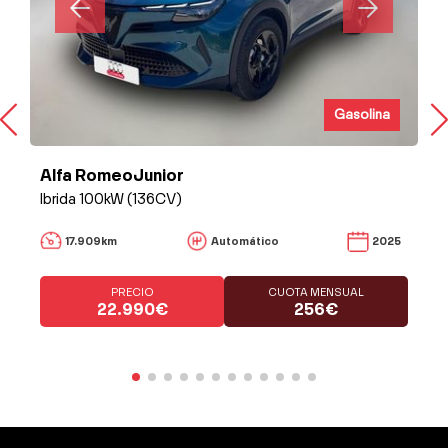
Gasolina
Alfa RomeoJunior
Ibrida 100kW (136CV)
17.909km
Automático
2025
PRECIO
CUOTA MENSUAL
22.990€
256€