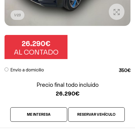
1
/
23
26.290€
AL CONTADO
Envío a domicilio
350€
Precio final todo incluido
26.290
€
ME INTERESA
RESERVAR VEHÍCULO