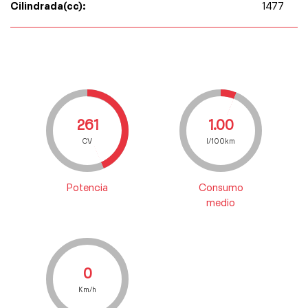
Cilindrada(cc):
1477
261
1.00
CV
l/100km
Potencia
Consumo
medio
0
Km/h