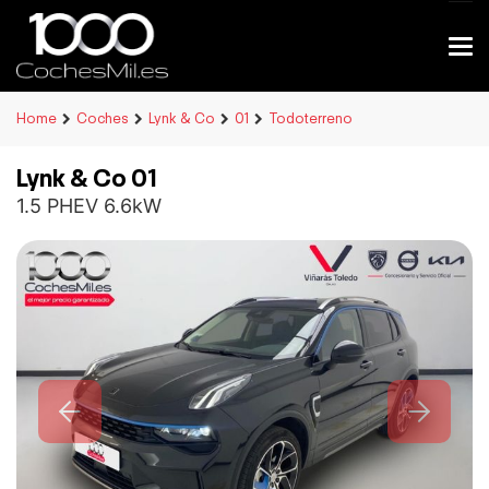
Home
Coches
Lynk & Co
01
Todoterreno
Lynk & Co 01
1.5 PHEV 6.6kW