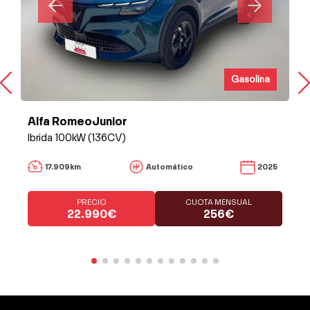
Gasolina
Alfa RomeoJunior
Ibrida 100kW (136CV)
17.909km
Automático
2025
PRECIO
CUOTA MENSUAL
22.990€
256€