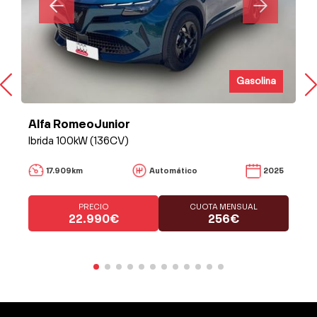
Gasolina
Alfa RomeoJunior
Ibrida 100kW (136CV)
17.909km
Automático
2025
PRECIO
CUOTA MENSUAL
22.990€
256€