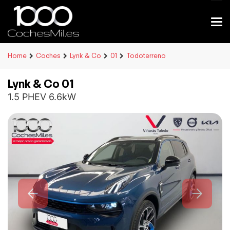
Home
Coches
Lynk & Co
01
Todoterreno
Lynk & Co 01
1.5 PHEV 6.6kW