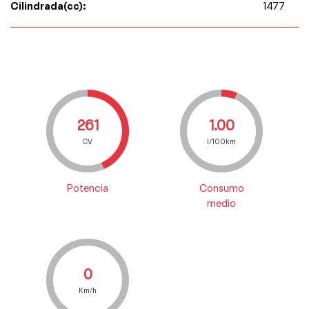
Cilindrada(cc):
1477
261
1.00
CV
l/100km
Potencia
Consumo
medio
0
Km/h