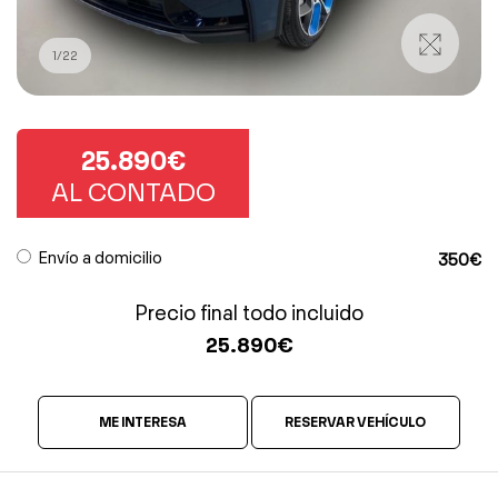
1
/
22
25.890€
AL CONTADO
Envío a domicilio
350€
Precio final todo incluido
25.890
€
ME INTERESA
RESERVAR VEHÍCULO