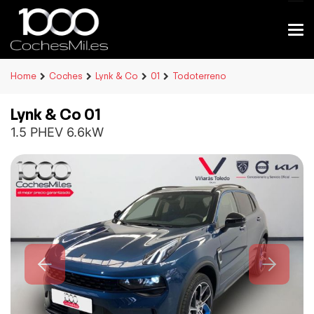
Home
Coches
Lynk & Co
01
Todoterreno
Lynk & Co 01
1.5 PHEV 6.6kW