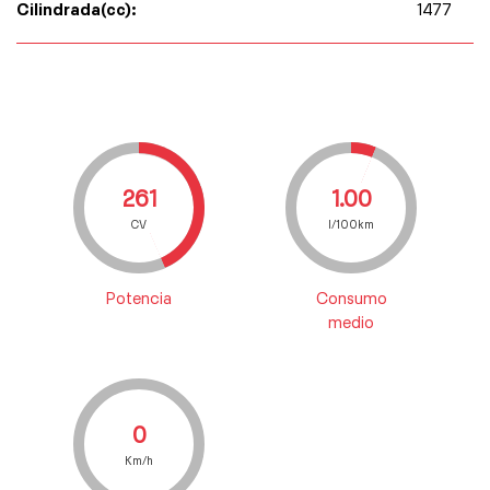
Cilindrada(cc):
1477
261
1.00
CV
l/100km
Potencia
Consumo
medio
0
Km/h