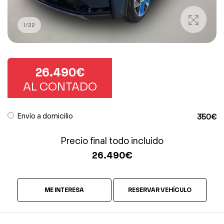
1
/
22
26.490€
AL CONTADO
Envío a domicilio
350€
Precio final todo incluido
26.490
€
ME INTERESA
RESERVAR VEHÍCULO