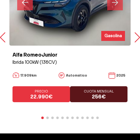
Gasolina
Alfa RomeoJunior
Ibrida 100kW (136CV)
17.909km
Automático
2025
PRECIO
CUOTA MENSUAL
22.990€
256€