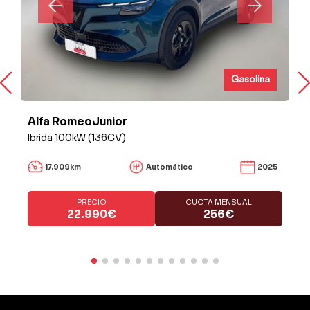
Gasolina
Alfa RomeoJunior
Ibrida 100kW (136CV)
17.909km
Automático
2025
PRECIO
CUOTA MENSUAL
22.990€
256€