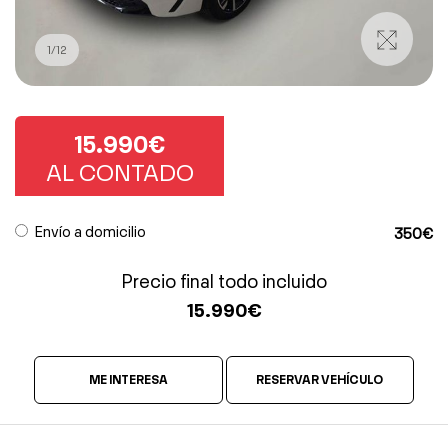
1
/
12
15.990€
AL CONTADO
Envío a domicilio
350€
Precio final todo incluido
15.990
€
ME INTERESA
RESERVAR VEHÍCULO