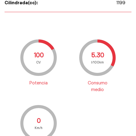
Cilindrada(cc):
1199
100
5.30
CV
l/100km
Potencia
Consumo
medio
0
Km/h