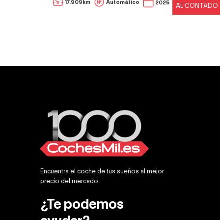
990 €
17.909km
Automático
2025
AL CONTADO
ONTADO
Encuentra el coche de tus sueños al mejor
precio del mercado
¿Te podemos