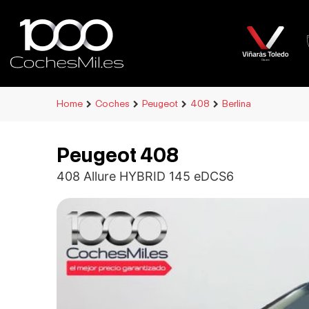
Home
Coches
Peugeot
408
Berlina
Peugeot 408
408 Allure HYBRID 145 eDCS6