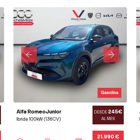
Gasolina
Alfa RomeoJunior
245€
DESDE
Ibrida 100kW (136CV)
AL MES
21.990 €