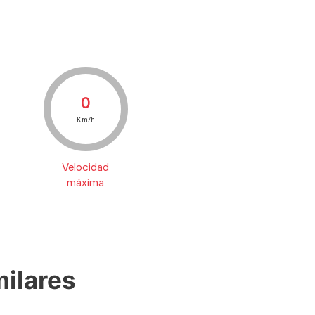
0
Km/h
Velocidad
máxima
ilares