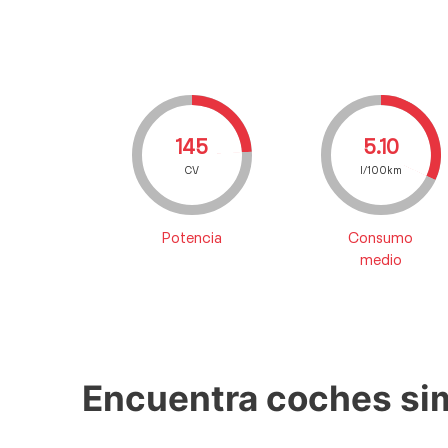
145
5.10
CV
l/100km
Potencia
Consumo
medio
Encuentra coches sim