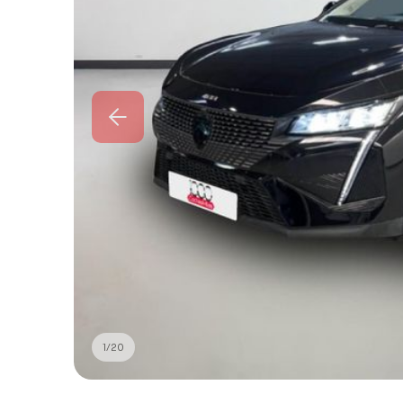
1
/
20