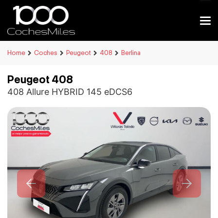
Home
Coches
Peugeot
408
Berlina
Peugeot 408
408 Allure HYBRID 145 eDCS6