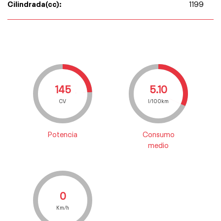
Cilindrada(cc):
1199
145
5.10
CV
l/100km
Potencia
Consumo
medio
0
Km/h