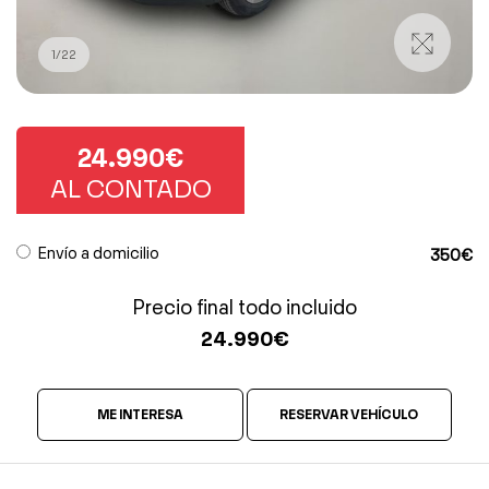
1
/
22
24.990€
AL CONTADO
Envío a domicilio
350€
Precio final todo incluido
24.990
€
ME INTERESA
RESERVAR VEHÍCULO