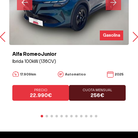
Gasolina
Alfa RomeoJunior
Ibrida 100kW (136CV)
17.909km
Automático
2025
PRECIO
CUOTA MENSUAL
22.990€
256€