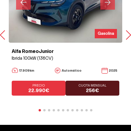
Gasolina
Alfa RomeoJunior
Ibrida 100kW (136CV)
17.909km
Automático
2025
PRECIO
CUOTA MENSUAL
22.990€
256€