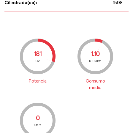
Cilindrada(cc):
1598
181
1.10
CV
l/100km
Potencia
Consumo
medio
0
Km/h