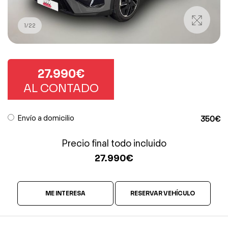
1
/
22
27.990€
AL CONTADO
Envío a domicilio
350€
Precio final todo incluido
27.990
€
ME INTERESA
RESERVAR VEHÍCULO