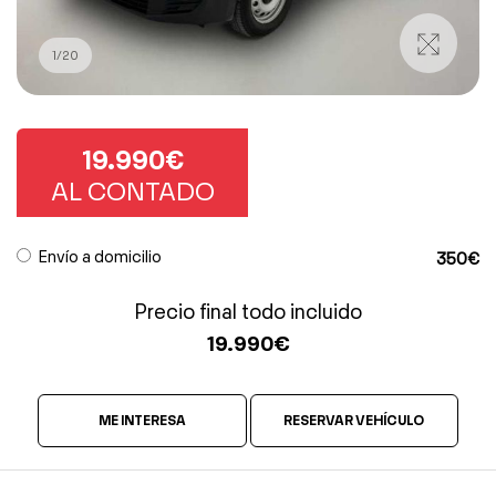
1
/
20
19.990€
AL CONTADO
Envío a domicilio
350€
Precio final todo incluido
19.990
€
ME INTERESA
RESERVAR VEHÍCULO