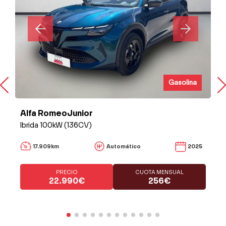
Gasolina
Alfa RomeoJunior
Ibrida 100kW (136CV)
17.909km
Automático
2025
PRECIO
CUOTA MENSUAL
22.990€
256€