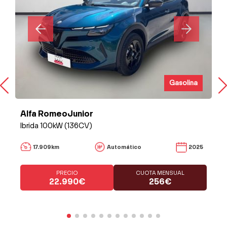
Gasolina
Alfa RomeoJunior
Ibrida 100kW (136CV)
17.909km
Automático
2025
PRECIO
CUOTA MENSUAL
22.990€
256€