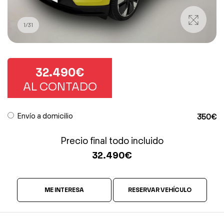
1
/
31
32.490€
AL CONTADO
Envío a domicilio
350€
Precio final todo incluido
32.490
€
ME INTERESA
RESERVAR VEHÍCULO