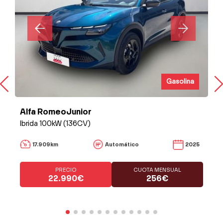
Gasolina
Alfa RomeoJunior
Ibrida 100kW (136CV)
17.909km
Automático
2025
PRECIO
CUOTA MENSUAL
22.990€
256€