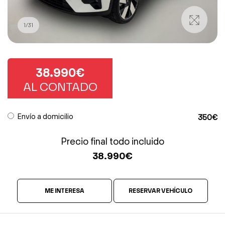
1
/
31
38.990€
AL CONTADO
Envío a domicilio
350€
Precio final todo incluido
38.990
€
ME INTERESA
RESERVAR VEHÍCULO