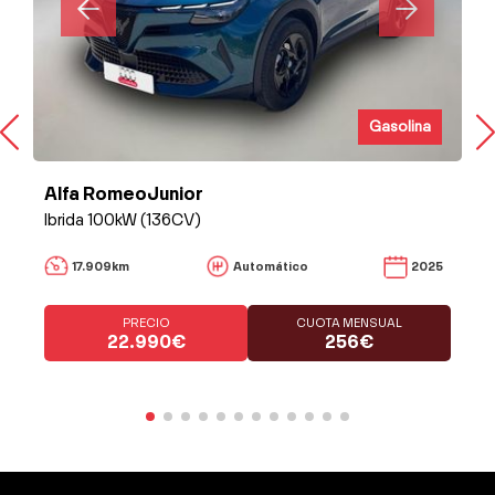
Gasolina
Alfa RomeoJunior
Ibrida 100kW (136CV)
17.909km
Automático
2025
PRECIO
CUOTA MENSUAL
22.990€
256€