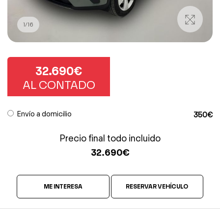
1
/
16
32.690€
AL CONTADO
Envío a domicilio
350€
Precio final todo incluido
32.690
€
ME INTERESA
RESERVAR VEHÍCULO