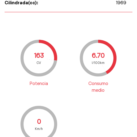
Cilindrada(cc):
1969
163
6.70
CV
l/100km
Potencia
Consumo
medio
0
Km/h