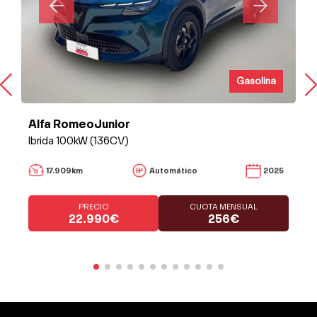
Gasolina
Alfa RomeoJunior
Ibrida 100kW (136CV)
17.909km
Automático
2025
PRECIO
CUOTA MENSUAL
22.990€
256€