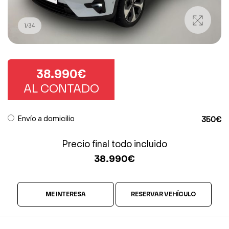
1
/
34
38.990€
AL CONTADO
Envío a domicilio
350€
Precio final todo incluido
38.990
€
ME INTERESA
RESERVAR VEHÍCULO