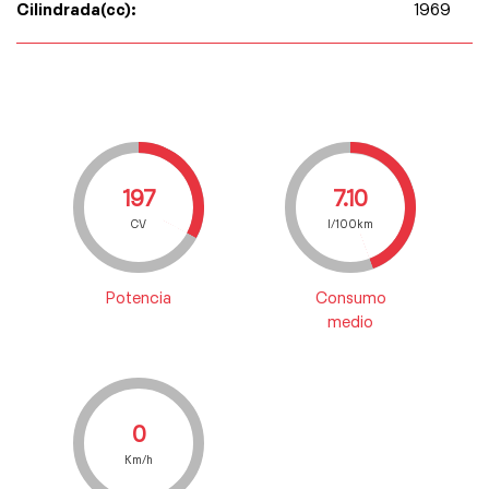
Cilindrada(cc):
1969
197
7.10
CV
l/100km
Potencia
Consumo
medio
0
Km/h