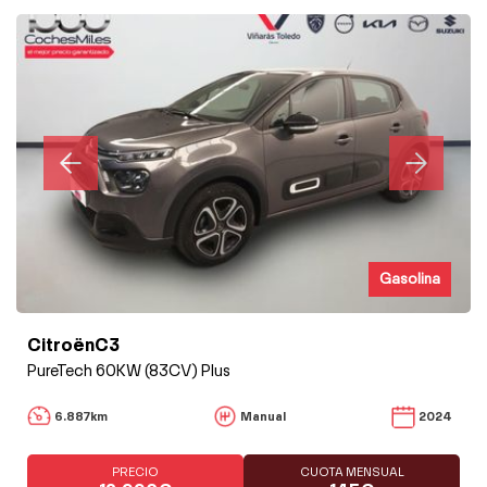
Gasolina
CitroënC3
PureTech 60KW (83CV) Plus
6.887km
Manual
2024
PRECIO
CUOTA MENSUAL