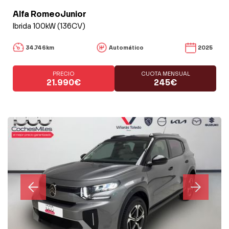
Alfa RomeoJunior
Ibrida 100kW (136CV)
34.746km
Automático
2025
PRECIO
CUOTA MENSUAL
21.990€
245€