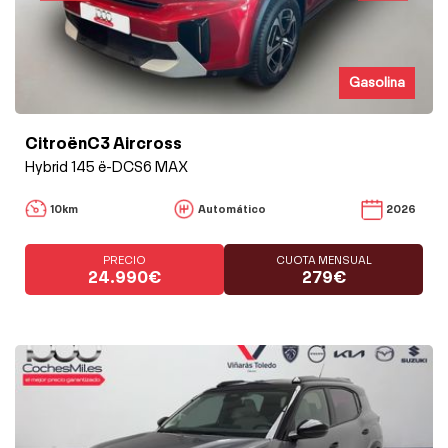
Gasolina
CitroënC3 Aircross
Hybrid 145 ë-DCS6 MAX
10km
Automático
2026
PRECIO
CUOTA MENSUAL
24.990€
279€