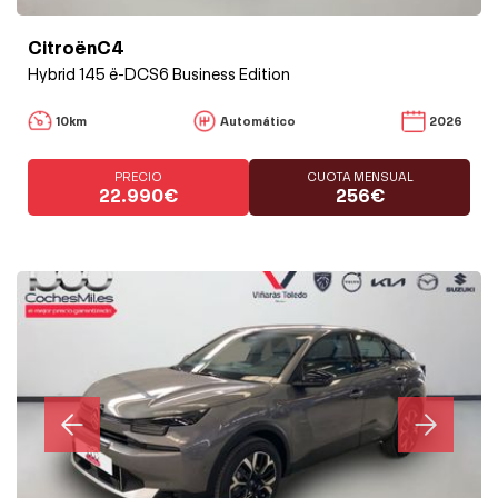
CitroënC4
Hybrid 145 ë-DCS6 Business Edition
10km
Automático
2026
PRECIO
CUOTA MENSUAL
22.990€
256€