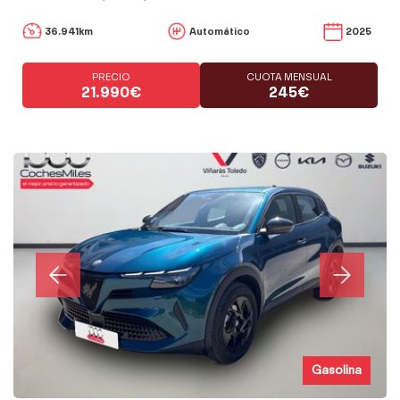
36.941km
Automático
2025
PRECIO
CUOTA MENSUAL
21.990€
245€
Gasolina