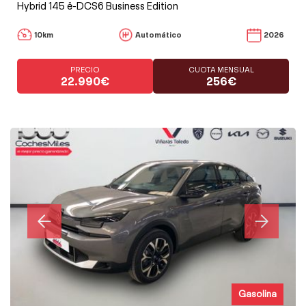
Hybrid 145 ë-DCS6 Business Edition
10km
Automático
2026
PRECIO
CUOTA MENSUAL
22.990€
256€
Gasolina