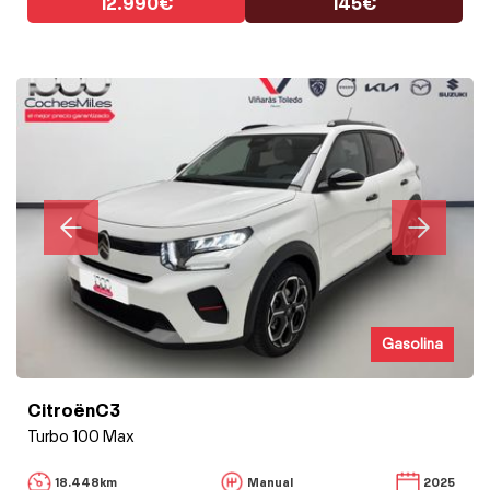
12.990€
145€
Gasolina
CitroënC3
Turbo 100 Max
18.448km
Manual
2025