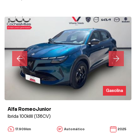
Gasolina
Alfa RomeoJunior
Ibrida 100kW (136CV)
17.909km
Automático
2025