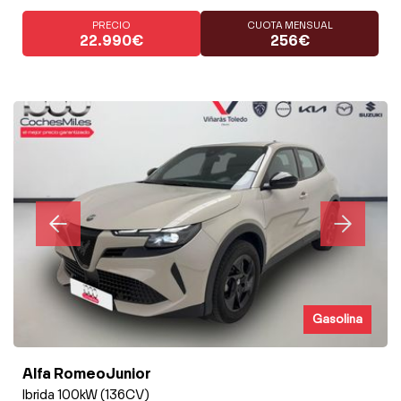
PRECIO
CUOTA MENSUAL
22.990€
256€
Gasolina
Alfa RomeoJunior
Ibrida 100kW (136CV)