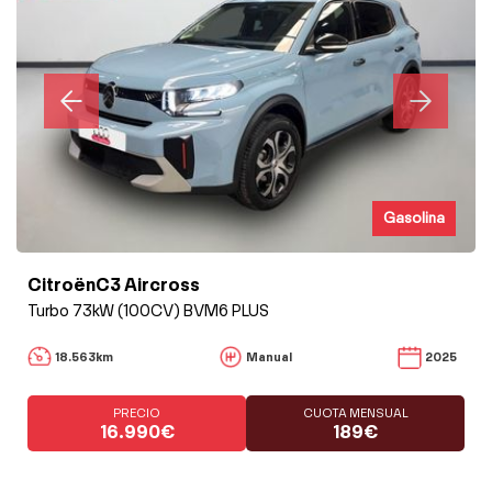
Gasolina
CitroënC3 Aircross
Turbo 73kW (100CV) BVM6 PLUS
18.563km
Manual
2025
PRECIO
CUOTA MENSUAL
16.990€
189€