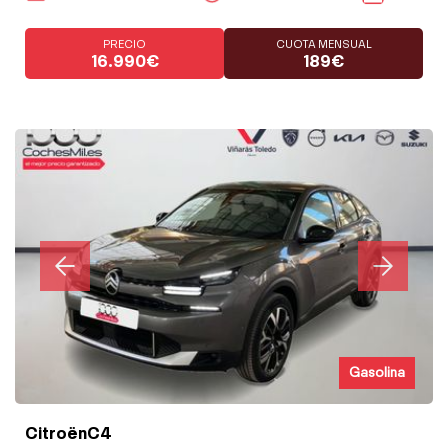
PRECIO
CUOTA MENSUAL
16.990€
189€
Gasolina
CitroënC4