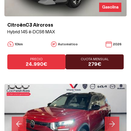
Gasolina
CitroënC3 Aircross
Hybrid 145 ë-DCS6 MAX
10km
Automático
2026
PRECIO
CUOTA MENSUAL
24.990€
279€