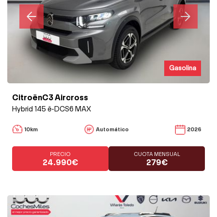
Gasolina
CitroënC3 Aircross
Hybrid 145 ë-DCS6 MAX
10km
Automático
2026
PRECIO
CUOTA MENSUAL
24.990€
279€