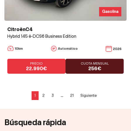
Gasolina
CitroënC4
Hybrid 145 ë-DCS6 Business Edition
10km
Automático
2026
PRECIO
CUOTA MENSUAL
22.990€
256€
1
2
3
...
21
Siguiente
Búsqueda rápida