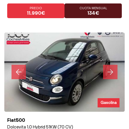
PRECIO
CUOTA MENSUAL
11.990€
134€
Gasolina
Fiat500
Dolcevita 1.0 Hybrid 51KW (70 CV)