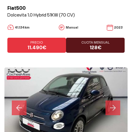
Fiat500
Dolcevita 1.0 Hybrid 51KW (70 CV)
41.134km
Manual
2023
PRECIO
CUOTA MENSUAL
11.490€
128€