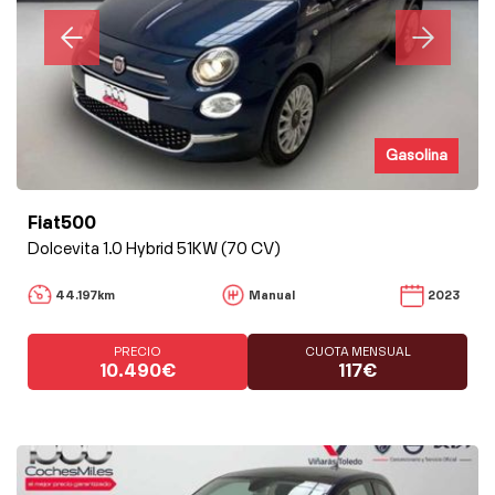
Gasolina
Fiat500
Dolcevita 1.0 Hybrid 51KW (70 CV)
44.197km
Manual
2023
PRECIO
CUOTA MENSUAL
10.490€
117€