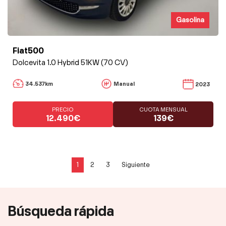
Gasolina
Fiat500
Dolcevita 1.0 Hybrid 51KW (70 CV)
34.537km
Manual
2023
PRECIO
CUOTA MENSUAL
12.490€
139€
1
2
3
Siguiente
Búsqueda rápida