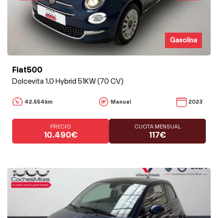
Gasolina
Fiat500
Dolcevita 1.0 Hybrid 51KW (70 CV)
42.554km
Manual
2023
PRECIO
CUOTA MENSUAL
10.490€
117€