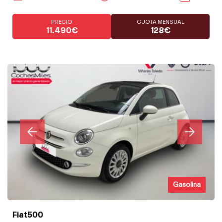
PRECIO
CUOTA MENSUAL
11.490€
128€
Gasolina
Fiat500