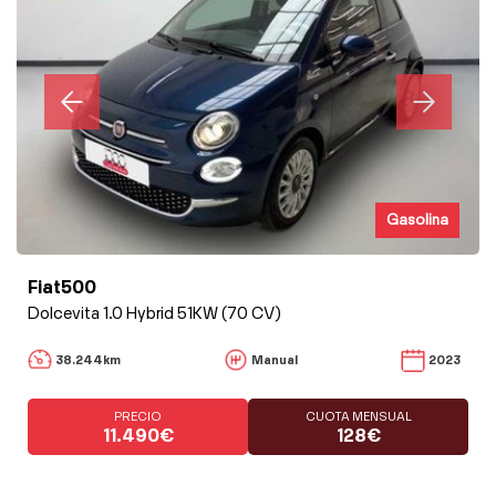
Gasolina
Fiat500
Dolcevita 1.0 Hybrid 51KW (70 CV)
38.244km
Manual
2023
PRECIO
CUOTA MENSUAL
11.490€
128€