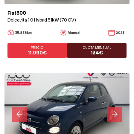
Fiat500
Dolcevita 1.0 Hybrid 51KW (70 CV)
35.858km
Manual
2023
PRECIO
CUOTA MENSUAL
11.990€
134€