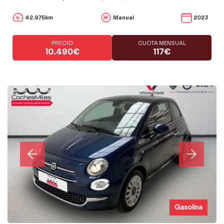
42.975km
Manual
2023
PRECIO
CUOTA MENSUAL
10.490€
117€
Gasolina