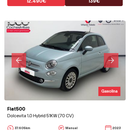
12.490€
139€
Gasolina
Fiat500
Dolcevita 1.0 Hybrid 51KW (70 CV)
37.605km
Manual
2023