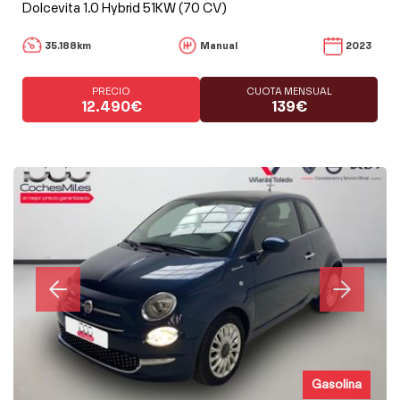
Dolcevita 1.0 Hybrid 51KW (70 CV)
35.188km
Manual
2023
PRECIO
CUOTA MENSUAL
12.490€
139€
Gasolina