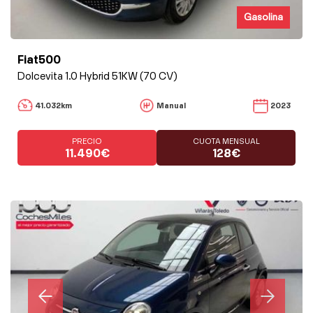
Gasolina
Fiat500
Dolcevita 1.0 Hybrid 51KW (70 CV)
41.032km
Manual
2023
PRECIO
CUOTA MENSUAL
11.490€
128€