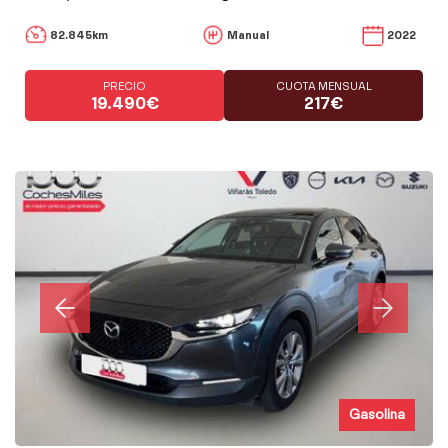
82.845km
Manual
2022
PRECIO
CUOTA MENSUAL
19.490€
217€
Gasolina