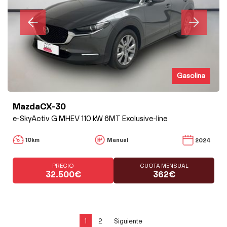
Gasolina
MazdaCX-30
e-SkyActiv G MHEV 110 kW 6MT Exclusive-line
10km
Manual
2024
PRECIO
CUOTA MENSUAL
32.500€
362€
1
2
Siguiente