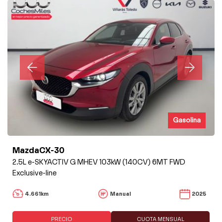
Gasolina
MazdaCX-30
2.5L e-SKYACTIV G MHEV 103kW (140CV) 6MT FWD
Exclusive-line
4.661km
Manual
2025
PRECIO
CUOTA MENSUAL