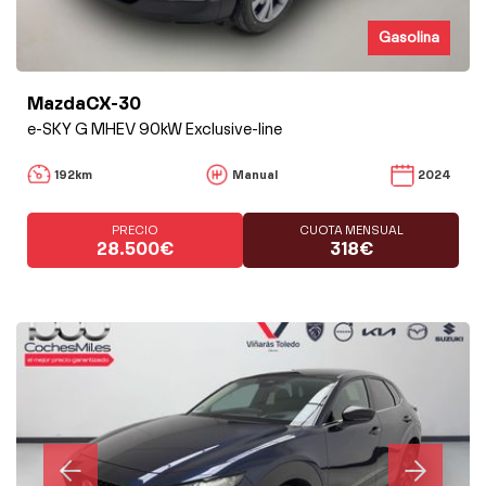
Gasolina
MazdaCX-30
e-SKY G MHEV 90kW Exclusive-line
192km
Manual
2024
PRECIO
CUOTA MENSUAL
28.500€
318€