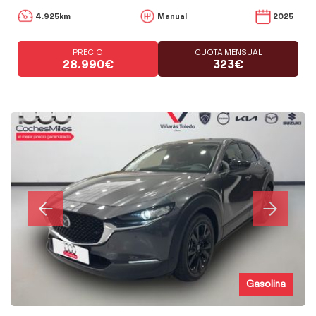
4.925km
Manual
2025
PRECIO
CUOTA MENSUAL
28.990€
323€
Gasolina