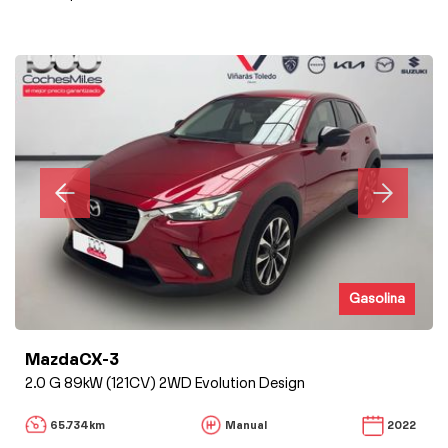
Gasolina
MazdaCX-3
2.0 G 89kW (121CV) 2WD Evolution Design
65.734km
Manual
2022