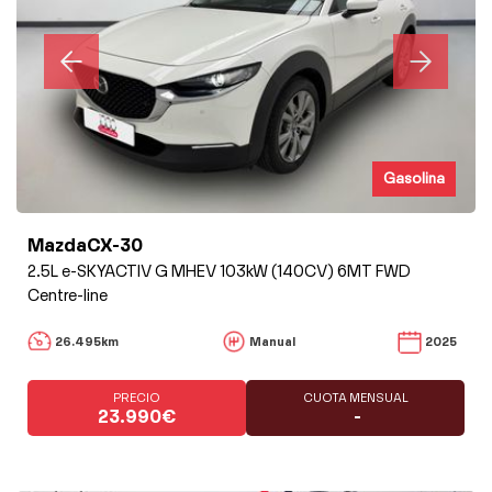
Gasolina
MazdaCX-30
2.5L e-SKYACTIV G MHEV 103kW (140CV) 6MT FWD
Centre-line
26.495km
Manual
2025
PRECIO
CUOTA MENSUAL
23.990€
-