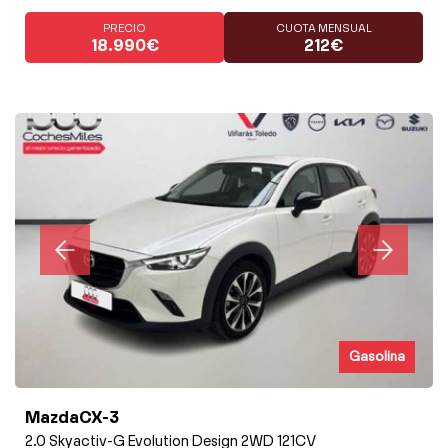
PRECIO
CUOTA MENSUAL
18.990€
212€
Gasolina
MazdaCX-3
2.0 Skyactiv-G Evolution Design 2WD 121CV