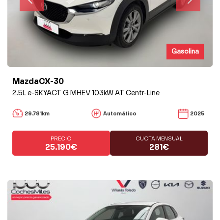
Gasolina
MazdaCX-30
2.5L e-SKYACT G MHEV 103kW AT Centr-Line
29.781km
Automático
2025
PRECIO
CUOTA MENSUAL
25.190€
281€