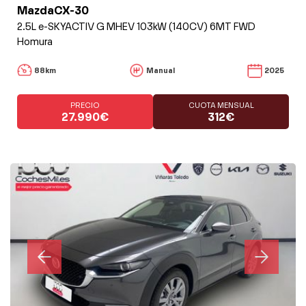
MazdaCX-30
2.5L e-SKYACTIV G MHEV 103kW (140CV) 6MT FWD
Homura
88km
Manual
2025
PRECIO
CUOTA MENSUAL
27.990€
312€