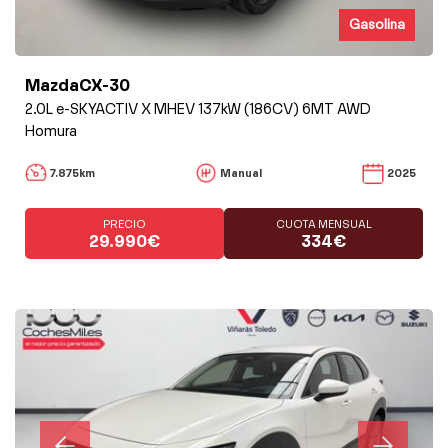
Gasolina
MazdaCX-30
2.0L e-SKYACTIV X MHEV 137kW (186CV) 6MT AWD
Homura
7.875km
Manual
2025
PRECIO
CUOTA MENSUAL
29.990€
334€