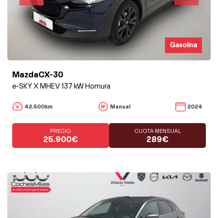
Gasolina
MazdaCX-30
e-SKY X MHEV 137 kW Homura
42.500km
Manual
2024
PRECIO
CUOTA MENSUAL
25.900€
289€