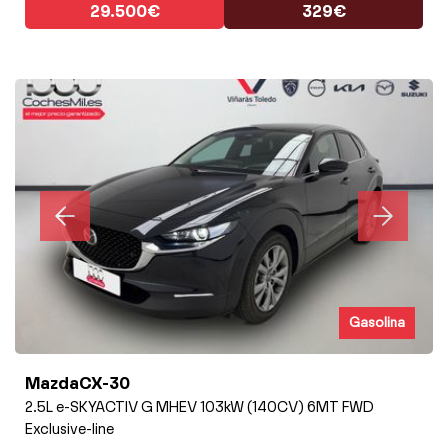
29.500€
329€
Gasolina
MazdaCX-30
2.5L e-SKYACTIV G MHEV 103kW (140CV) 6MT FWD
Exclusive-line