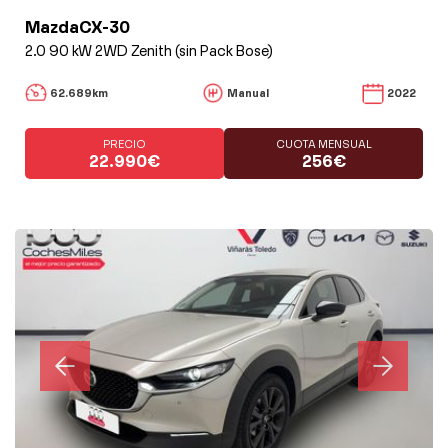
MazdaCX-30
2.0 90 kW 2WD Zenith (sin Pack Bose)
62.689km
Manual
2022
PRECIO
CUOTA MENSUAL
22.990€
256€