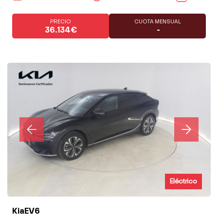
PRECIO
CUOTA MENSUAL
36.134€
-
Eléctrico
KiaEV6