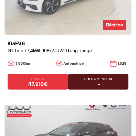
Eléctrico
KiaEV6
GT-Line 77,4kWh 168kW RWD Long Range
3.500km
Automático
2025
PRECIO
CUOTA MENSUAL
47.910€
-