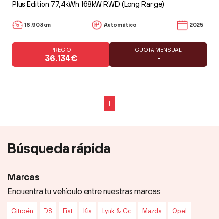
Plus Edition 77,4kWh 168kW RWD (Long Range)
16.903km
Automático
2025
PRECIO
CUOTA MENSUAL
36.134€
-
1
Búsqueda rápida
Marcas
Encuentra tu vehículo entre nuestras marcas
Citroën
DS
Fiat
Kia
Lynk & Co
Mazda
Opel