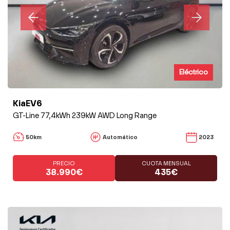
Eléctrico
KiaEV6
GT-Line 77,4kWh 239kW AWD Long Range
50km
Automático
2023
PRECIO
CUOTA MENSUAL
38.990€
435€