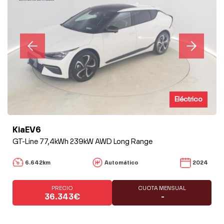
Eléctrico
KiaEV6
GT-Line 77,4kWh 239kW AWD Long Range
6.642km
Automático
2024
PRECIO
CUOTA MENSUAL
36.343€
-