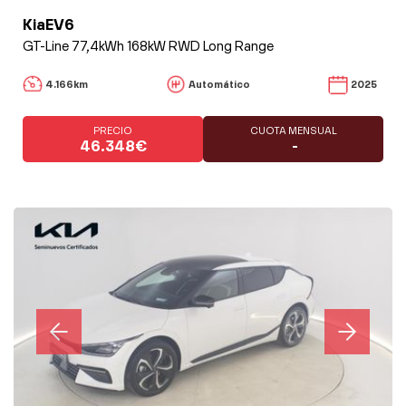
KiaEV6
GT-Line 77,4kWh 168kW RWD Long Range
4.166km
Automático
2025
PRECIO
CUOTA MENSUAL
46.348€
-