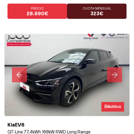
PRECIO
CUOTA MENSUAL
28.990€
323€
Eléctrico
KiaEV6
GT-Line 77,4kWh 168kW RWD Long Range