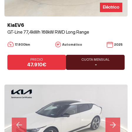
Eléctrico
KiaEV6
GT-Line 77,4kWh 168kW RWD Long Range
17.800km
Automático
2025
PRECIO
CUOTA MENSUAL
47.910€
-