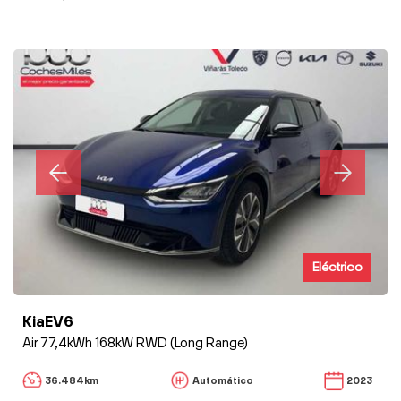
Eléctrico
KiaEV6
Air 77,4kWh 168kW RWD (Long Range)
36.484km
Automático
2023