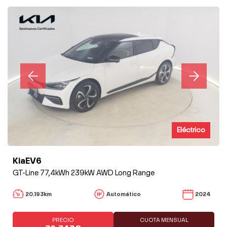
Eléctrico
KiaEV6
GT-Line 77,4kWh 239kW AWD Long Range
20.193km
Automático
2024
PRECIO
CUOTA MENSUAL