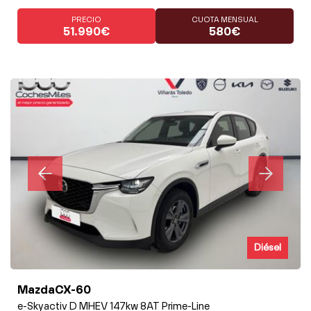
PRECIO
CUOTA MENSUAL
51.990€
580€
Diésel
MazdaCX-60
e-Skyactiv D MHEV 147kw 8AT Prime-Line