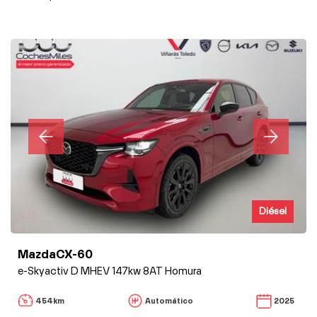
Diésel
MazdaCX-60
e-Skyactiv D MHEV 147kw 8AT Homura
454km
Automático
2025