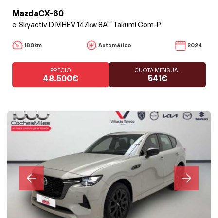
MazdaCX-60
e-Skyactiv D MHEV 147kw 8AT Takumi Com-P
180km
Automático
2024
PRECIO
CUOTA MENSUAL
48.500€
541€