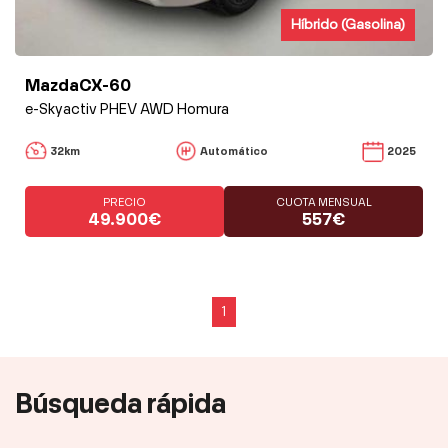
Híbrido (Gasolina)
MazdaCX-60
e-Skyactiv PHEV AWD Homura
32km
Automático
2025
PRECIO
CUOTA MENSUAL
49.900€
557€
1
Búsqueda rápida