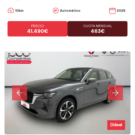
10km
Automático
2025
PRECIO
CUOTA MENSUAL
41.490€
463€
Diésel