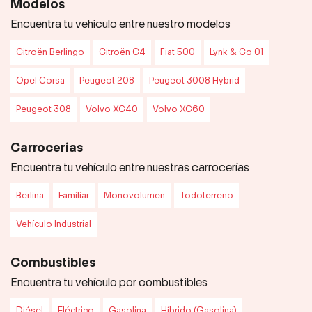
Modelos
Encuentra tu vehículo entre nuestro modelos
Citroën Berlingo
Citroën C4
Fiat 500
Lynk & Co 01
Opel Corsa
Peugeot 208
Peugeot 3008 Hybrid
Peugeot 308
Volvo XC40
Volvo XC60
Carrocerias
Encuentra tu vehículo entre nuestras carrocerías
Berlina
Familiar
Monovolumen
Todoterreno
Vehículo Industrial
Combustibles
Encuentra tu vehículo por combustibles
Diésel
Eléctrico
Gasolina
Híbrido (Gasolina)